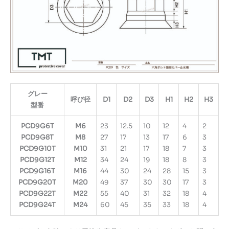
個
グレー
呼び径
D1
D2
D3
H1
H2
H3
型番
PCD9G6T
M6
23
12.5
10
12
4
2
PCD9G8T
M8
27
17
13
17
6
3
PCD9G10T
M10
31
21
17
18
7
3
PCD9G12T
M12
34
24
19
18
8
3
PCD9G16T
M16
44
30
24
28
15
3
PCD9G20T
M20
49
37
30
30
17
3
PCD9G22T
M22
55
40
31
32
18
4
PCD9G24T
M24
60
45
35
33
18
4