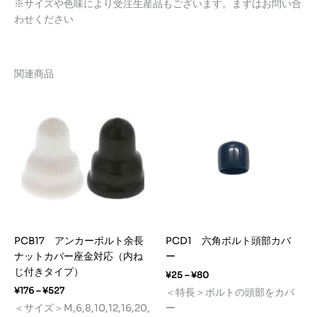
※サイズや色味により受注生産品もございます。まずはお問い合
わせください
関連商品
PCB17 アンカーボルト余長
PCD1 六角ボルト頭部カバ
ナットカバー座金対応（内ね
ー
じ付きタイプ）
価
¥
25
–
¥
80
格
価
¥
176
–
¥
527
＜特長＞ボルトの頭部をカバ
帯:
格
＜サイズ＞M,6,8,10,12,16,20,
ー
¥25
帯: