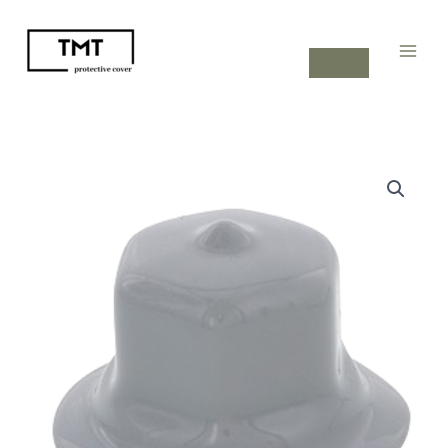
内
容
を
ス
キ
ッ
プ