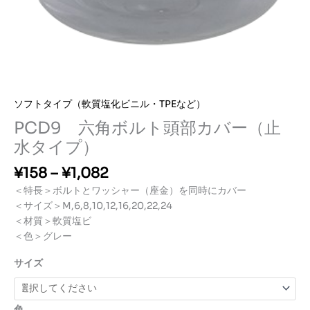
ソフトタイプ（軟質塩化ビニル・TPEなど）
PCD9 六角ボルト頭部カバー（止
水タイプ）
価
¥
158
–
¥
1,082
格
＜特長＞ボルトとワッシャー（座金）を同時にカバー
帯:
＜サイズ＞M,6,8,10,12,16,20,22,24
¥1
＜材質＞軟質塩ビ
5
＜色＞グレー
8
–
サイズ
¥1,
0
8
色