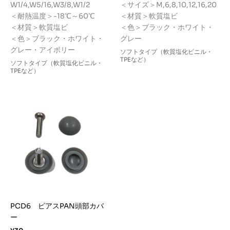
–
W1/4,W5/16,W3/8,W1/2
＜サイズ＞M,6,8,10,12,16,20
¥176
¥80
–
＜耐熱温度＞-18℃～60℃
＜材質＞軟質塩ビ
¥527
＜材質＞軟質塩ビ
＜色＞ブラック・ホワイト・
＜色＞ブラック・ホワイト・
グレー
グレー・アイボリー
ソフトタイプ（軟質塩化ビニル・
TPEなど）
ソフトタイプ（軟質塩化ビニル・
TPEなど）
PCD6 ピアスPAN頭部カバ
ー