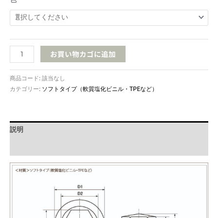
2
PCD9
お買い物カゴに追加
六
角
商品コード:
該当なし
ボ
カテゴリー:
ソフトタイプ（軟質塩化ビニル・TPEなど）
ル
ト
頭
部
説明
カ
バ
追加情報
ー
（止
水
タ
イ
プ）