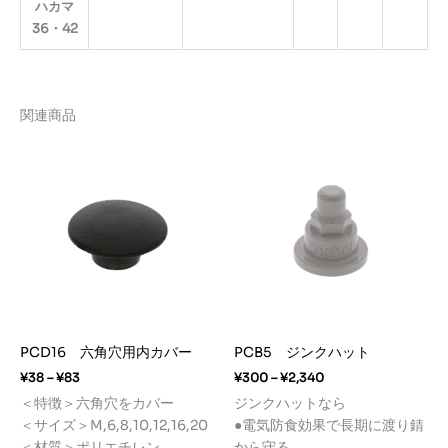
ハカマ
36・42
関連商品
PCD16 六角穴用内カバー
PCB5 ジンクハット
価
価
¥
38
–
¥
83
¥
300
–
¥
2,340
格
格
＜特徴＞六角穴をカバー
ジンクハットなら
帯:
帯:
＜サイズ＞M,6,8,10,12,16,20
●電気防食効果で長期に渡り錆
¥38
¥300
–
–
＜材質＞ポリエチレン
から守る