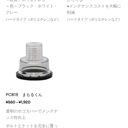
¥83
¥2,340
＜色＞ブラック・ホワイト・
●メンテナンスコストを大幅に
グレー
削減
ハードタイプ（ポリエチレンなど）
ハードタイプ（ポリエチレンなど）
PCB18 まもるくん
価
¥
560
–
¥
1,920
格
透明
のホゴカバーでメンテナ
帯:
¥560
ンス性向上
–
¥1,920
ボルトとナットを完全に覆っ