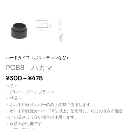
ハードタイプ（ポリエチレンなど）
PCB8 ハカマ
価
¥
300
–
¥
478
格
＜色＞
帯:
・グレー・ダークブラウン
¥3
＜特長＞
0
・ボルト用保護カバーの高さ調整に使用します。
0
・ボルト用保護カバー（16型以上）使用時に、ねじの長さが適合
–
ねじの長さより長い場合に使用します。
¥4
・段積みが可能です。
7