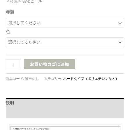
＜材質＞塩化ビニル
8
種類
色
PCB8
お買い物カゴに追加
ハ
カ
商品コード:
該当なし
カテゴリー:
ハードタイプ（ポリエチレンなど）
マ
個
説明
追加情報