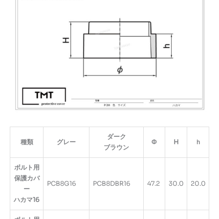
ダーク
種類
グレー
Φ
H
ｈ
ブラウン
ボルト用
保護カバ
PCB8G16
PCB8DBR16
47.2
30.0
20.0
ー
ハカマ16