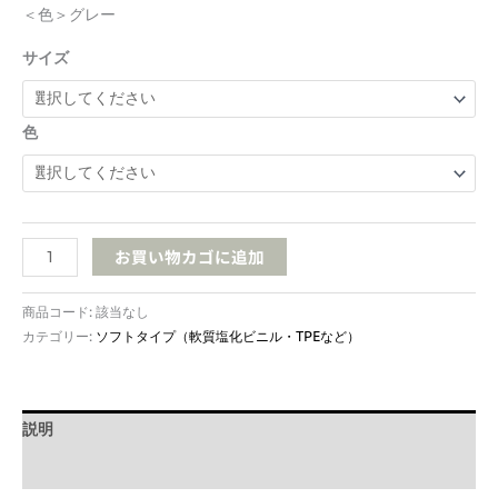
1
＜色＞グレー
4
サイズ
色
PCB10S
お買い物カゴに追加
ボ
ル
商品コード:
該当なし
ト
カテゴリー:
ソフトタイプ（軟質塩化ビニル・TPEなど）
余
長
シ
ン
説明
グ
ル
追加情報
ナ