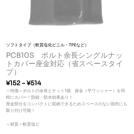
ソフトタイプ（軟質塩化ビニル・TPEなど）
PCB10S ボルト余長シングルナッ
トカバー座金対応（省スペースタイ
プ）
価
¥
152
–
¥
514
格
＜特徴＞ボルトの余長とナット1個、座金（平ワッシャー）を同
帯:
時にカバー！防錆・防水効果あり！
¥1
座金部分をコンパクトに収納できるためスペースのない箇所にも
5
取り付け可能！
2
–
＜材質＞軟質塩ビ
¥5