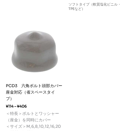
ソフトタイプ（軟質塩化ビニル・
TPEなど）
PCD3 六角ボルト頭部カバー
座金対応（省スペースタイ
プ）
価
¥
114
–
¥
406
格
＜特長＞ボルトとワッシャー
帯:
（座金）を同時にカバー
¥114
–
＜サイズ＞M,6,8,10,12,16,20
¥406