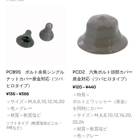
PCB9S ボルト余長シングル
PCD2 六角ボルト頭部カバー
ナットカバー座金対応（ツバ
座金対応（ツバヒロタイプ）
ヒロタイプ）
価
¥
120
–
¥
440
格
価
¥
136
–
¥
366
＜特長＞
帯:
格
＜サイズ＞M,6,8,10,12,16,20
ボルトとワッシャー（座金）
¥120
帯:
–
＜色＞グレー
を同時にカバー
¥136
¥440
–
＜材質＞軟質塩ビ
＜サイズ＞M,6,8,10,12,16,20,
¥366
22,24
ソフトタイプ（軟質塩化ビニル・
TPEなど）
＜材質＞軟質塩ビ
＜色＞グレー