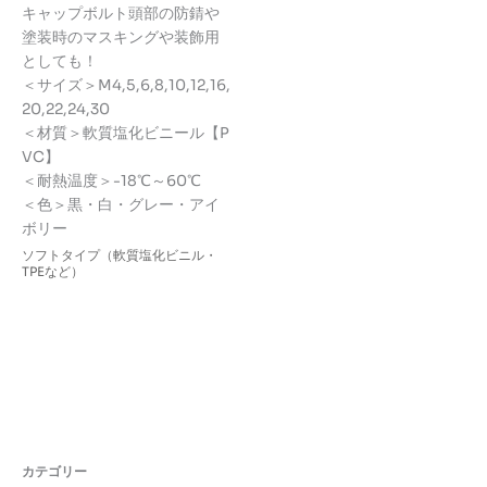
–
キャップボルト頭部の防錆や
¥374
塗装時のマスキングや装飾用
としても！
＜サイズ＞M4,5,6,8,10,12,16,
20,22,24,30
＜材質＞軟質塩化ビニール【P
VC】
＜耐熱温度＞-18℃～60℃
＜色＞黒・白・グレー・アイ
ボリー
ソフトタイプ（軟質塩化ビニル・
TPEなど）
カテゴリー