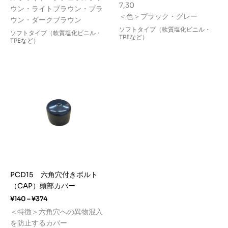
7,30
ウン・ライトブラウン・ブラ
＜色＞ブラック・グレー
ウン・ダークブラウン
ソフトタイプ（軟質塩化ビニル・
ソフトタイプ（軟質塩化ビニル・
TPEなど）
TPEなど）
PCD15 六角穴付きボルト
（CAP）頭部カバー
価
¥
140
–
¥
374
格
＜特徴＞六角穴への異物混入
帯:
を防止するカバー
¥140