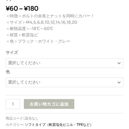
価
¥
60
–
¥
180
格
＜特徴＞ボルトの余長とナットを同時にカバー！
帯:
＜サイズ＞M4,5,6,8,10,12,14,16,18,20
¥6
＜耐熱温度＞-18℃～60℃
0
＜材質＞軟質塩ビ
–
＜色＞ブラック・ホワイト・グレー
¥1
8
サイズ
0
色
PCA4S
お買い物カゴに追加
ボ
ル
商品コード:
該当なし
ト
カテゴリー:
ソフトタイプ（軟質塩化ビニル・TPEなど）
余