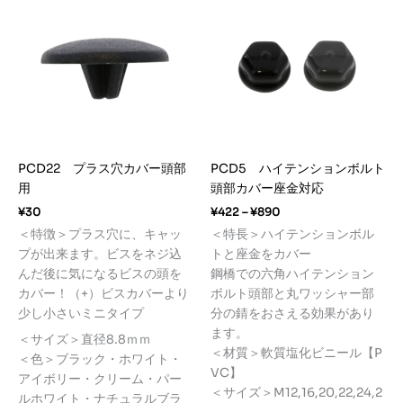
PCD22 プラス穴カバー頭部
PCD5 ハイテンションボルト
用
頭部カバー座金対応
価
¥
30
¥
422
–
¥
890
格
＜特徴＞プラス穴に、キャッ
＜特長＞ハイテンションボル
帯:
プが出来ます。ビスをネジ込
トと座金をカバー
¥422
–
んだ後に気になるビスの頭を
鋼橋での六角ハイテンション
¥890
カバー！（+）ビスカバーより
ボルト頭部と丸ワッシャー部
少し小さいミニタイプ
分の錆をおさえる効果があり
ます。
＜サイズ＞直径8.8ｍｍ
＜材質＞軟質塩化ビニール【P
＜色＞ブラック・ホワイト・
VC】
アイボリー・クリーム・パー
＜サイズ＞M12,16,20,22,24,2
ルホワイト・ナチュラルブラ