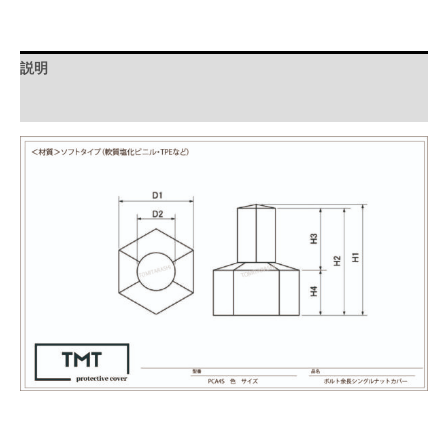
長
シ
ン
説明
グ
ル
追加情報
ナ
ッ
ト
カ
バ
ー
個