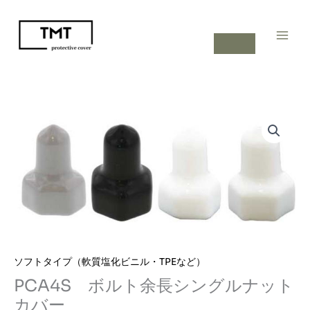
内
容
を
ス
キ
ッ
プ
ソフトタイプ（軟質塩化ビニル・TPEなど）
PCA4S ボルト余長シングルナット
カバー