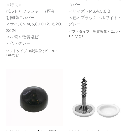
帯:
格
＜特長＞
カバー
¥152
帯:
–
ボルトとワッシャー（座金）
＜サイズ＞M3,4,5,6,8
¥120
¥188
–
を同時にカバー
＜色＞ブラック・ホワイト・
¥440
＜サイズ＞M,6,8,10,12,16,20,
グレー
22,24
ソフトタイプ（軟質塩化ビニル・
TPEなど）
＜材質＞軟質塩ビ
＜色＞グレー
ソフトタイプ（軟質塩化ビニル・
TPEなど）