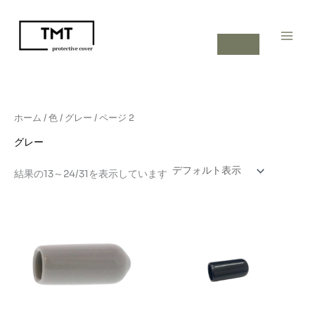
内
容
を
ス
キ
ッ
プ
ホーム
/ 色 /
グレー
/ ページ 2
グレー
結果の13～24/31を表示しています