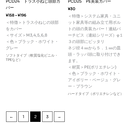
PCD24 トラス小ねじ頭部カ
PCD25 PE美装カバー
バー
¥
30
価
¥
158
–
¥
196
＜特徴＞システム家具・ユニ
格
＜特徴＞トラス小ねじの頭部
ット家具等の組み立て用ボル
帯:
をカバー
トの頭の美装カバー！連結パ
¥158
–
＜サイズ＞M3,4,5,6,8
ーチビス（連結シリーズ）φ１
¥196
＜色＞ブラック・ホワイト・
３の頭部にピッタリ
グレー
ネジ径４㎜から５．１㎜の皿
頭・ラッパ頭に取り付けでき
ソフトタイプ（軟質塩化ビニル・
TPEなど）
ます。
＜材質＞PE(ポリエチレン)
＜色＞ブラック・ホワイト・
アイボリー・ベージュ・グレ
ー・ブラウン
ハードタイプ（ポリエチレンなど）
←
1
2
3
→