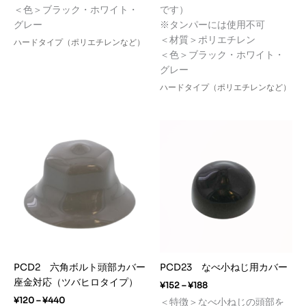
¥83
¥106
＜色＞ブラック・ホワイト・
です）
グレー
※タンパーには使用不可
＜材質＞ポリエチレン
ハードタイプ（ポリエチレンなど）
＜色＞ブラック・ホワイト・
グレー
ハードタイプ（ポリエチレンなど）
PCD2 六角ボルト頭部カバー
PCD23 なべ小ねじ用カバー
座金対応（ツバヒロタイプ）
価
¥
152
–
¥
188
格
価
¥
120
–
¥
440
＜特徴＞なべ小ねじの頭部を