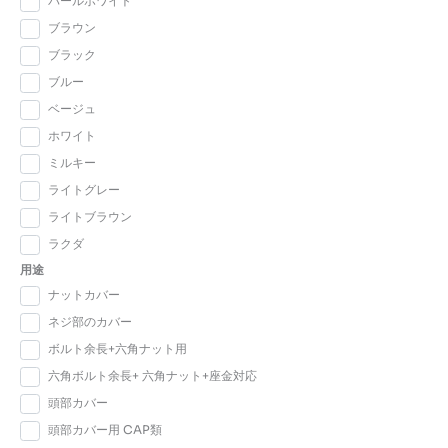
パールホワイト
ブラウン
ブラック
ブルー
ベージュ
ホワイト
ミルキー
ライトグレー
ライトブラウン
ラクダ
用途
ナットカバー
ネジ部のカバー
ボルト余長+六角ナット用
六角ボルト余長+ 六角ナット+座金対応
頭部カバー
頭部カバー用 CAP類