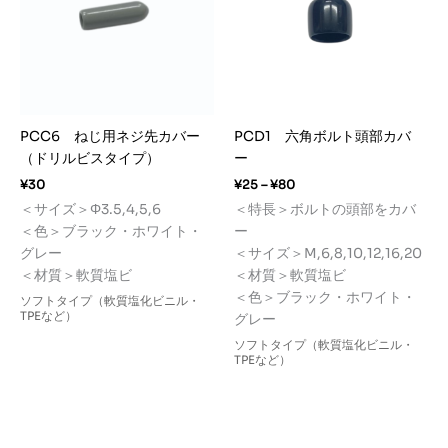
PCC6 ねじ用ネジ先カバー
PCD1 六角ボルト頭部カバ
（ドリルビスタイプ）
ー
価
¥
30
¥
25
–
¥
80
格
＜サイズ＞Φ3.5,4,5,6
＜特長＞ボルトの頭部をカバ
帯:
＜色＞ブラック・ホワイト・
ー
¥25
–
グレー
＜サイズ＞M,6,8,10,12,16,20
¥80
＜材質＞軟質塩ビ
＜材質＞軟質塩ビ
＜色＞ブラック・ホワイト・
ソフトタイプ（軟質塩化ビニル・
TPEなど）
グレー
ソフトタイプ（軟質塩化ビニル・
TPEなど）