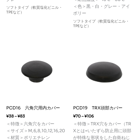
＜色＞黒・白・グレー・アイ
ソフトタイプ（軟質塩化ビニル・
TPEなど）
ボリー
ソフトタイプ（軟質塩化ビニル・
TPEなど）
PCD16 六角穴用内カバー
PCD19 TRX頭部カバー
価
価
¥
38
–
¥
83
¥
70
–
¥
106
格
格
＜特徴＞六角穴をカバー
＜特徴＞TRX穴をカバー（TR
帯:
帯:
＜サイズ＞M,6,8,10,12,16,20
Xとは=いたずら防止用に頭部
¥38
¥70
–
–
＜材質＞ポリエチレン
が特殊な形状をした自衛ねじ