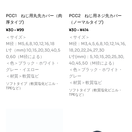
PCC1 ねじ用丸先カバー（肉
PCC2 ねじ用ネジ先カバー
厚タイプ)
（ノーマルタイプ)
価
価
¥
30
–
¥
99
¥
30
–
¥
414
格
格
＜サイズ＞
＜サイズ＞
帯:
帯:
M径：M5,6,8,10,12,16,18
M径：M3,4,5,6,8,10,12,14,16,
¥30
¥30
–
–
L寸（mm):10,15,20,30,40,5
18,20,22,24,27,30
¥99
¥414
0,60（M径による）
L寸(mm)：5,10,15,20,25,30,
＜色＞ブラック・ホワイト・
40,45,50（M径による）
グレー・イエロー
＜色＞ブラック・ホワイト・
＜材質＞軟質塩ビ
グレー
＜材質＞軟質塩ビ
ソフトタイプ（軟質塩化ビニル・
TPEなど）
ソフトタイプ（軟質塩化ビニル・
TPEなど）