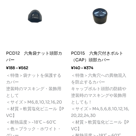
PCD12 六角袋ナット頭部カ
PCD15 六角穴付きボルト
バー
（CAP）頭部カバー
価
価
¥
188
–
¥
562
¥
140
–
¥
374
格
格
＜特徴＞袋ナットを保護する
＜特徴＞六角穴への異物混入
帯:
帯:
カバー
を防止するカバー
¥188
¥140
–
–
塗装時のマスキング・装飾用
キャップボルト頭部の防錆や
¥562
¥374
として
塗装時のマスキングや装飾用
＜サイズ＞M6,8,10,12,16,20
としても！
＜材質＞軟質塩化ビニール【P
＜サイズ＞M4,5,6,8,10,12,16,
VC】
20,22,24,30
＜耐熱温度＞-18℃～60℃
＜材質＞軟質塩化ビニール【P
＜色＞ブラック・ホワイト・
VC】
グレー
＜耐熱温度＞-18℃～60℃